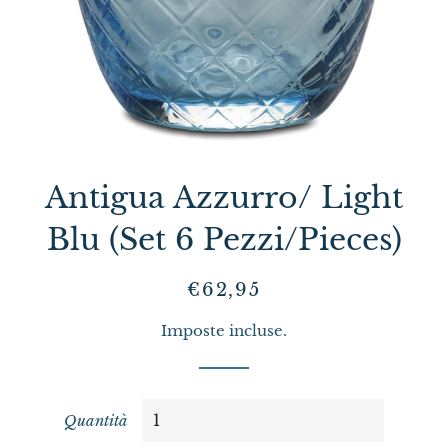
Antigua Azzurro/ Light
Blu (Set 6 Pezzi/Pieces)
Prezzo
Prezzo
€62,95
di
scontato
Imposte incluse.
listino
Quantità