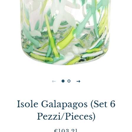
Isole Galapagos (Set 6
Pezzi/Pieces)
Prezzo
Prezzo
€103,21