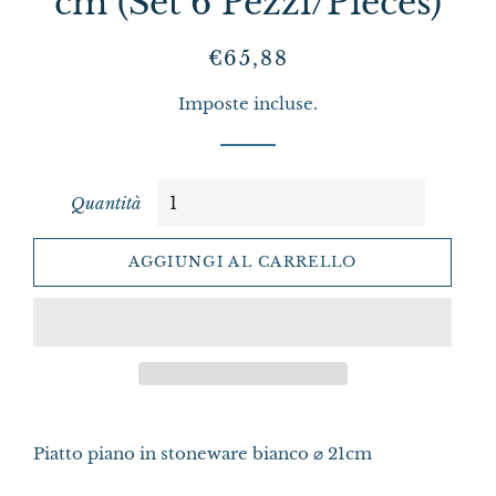
cm (Set 6 Pezzi/Pieces)
Prezzo
Prezzo
€65,88
di
scontato
Imposte incluse.
listino
Quantità
AGGIUNGI AL CARRELLO
Piatto piano in stoneware bianco
⌀
21cm