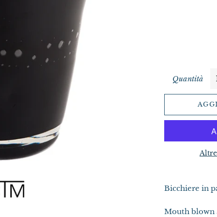
Quantità
AGG
Altr
Bicchiere in pa
Mouth blown 