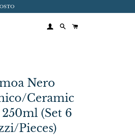
GOSTO
ACCEDI
CERCA
CARRELLO
moa Nero
mico/Ceramic
 250ml (Set 6
zzi/Pieces)