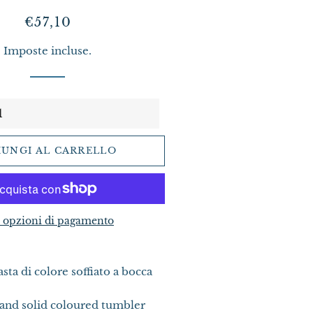
Prezzo
Prezzo
€57,10
di
scontato
Imposte incluse.
listino
IUNGI AL CARRELLO
e opzioni di pagamento
sta di colore soffiato a bocca
and solid coloured tumbler