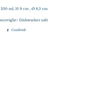
 250 ml, H 9 cm , Ø 8,5 cm
vastoviglie/ Dishwasher safe
Condividi
Condividi
su
Facebook