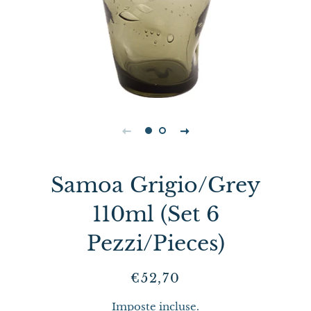
Samoa Grigio/Grey
110ml (Set 6
Pezzi/Pieces)
Prezzo
Prezzo
€52,70
di
scontato
Imposte incluse.
listino