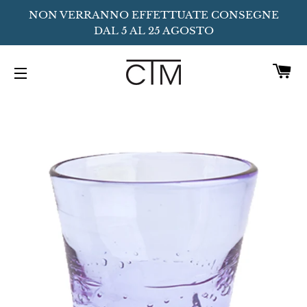
NON VERRANNO EFFETTUATE CONSEGNE
DAL 5 AL 25 AGOSTO
C
NAVIGAZIONE DEL SITO