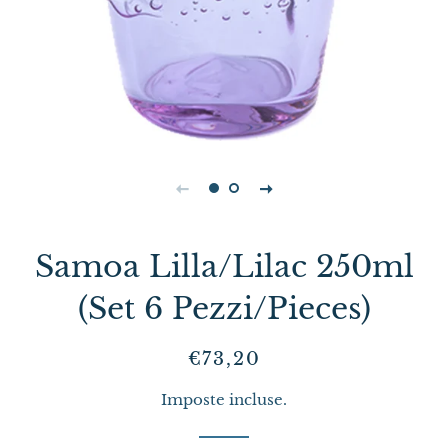
Samoa Lilla/Lilac 250ml
(Set 6 Pezzi/Pieces)
Prezzo
Prezzo
€73,20
di
scontato
Imposte incluse.
listino