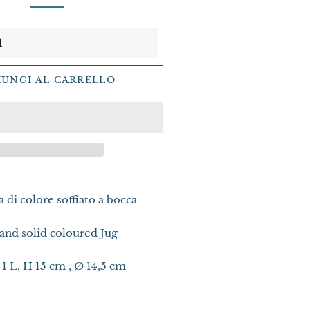
IUNGI AL CARRELLO
a di colore soffiato a bocca
nd solid coloured Jug
 1 L, H 15 cm , Ø 14,5 cm