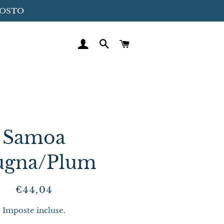
GOSTO
ACCEDI
CERCA
CARRELLO
Samoa
ugna/Plum
Prezzo
Prezzo
€44,04
di
scontato
Imposte incluse.
listino