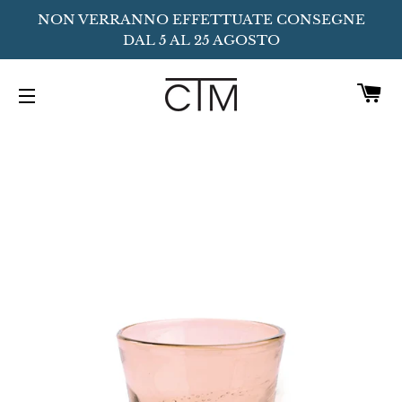
NON VERRANNO EFFETTUATE CONSEGNE
DAL 5 AL 25 AGOSTO
C
NAVIGAZIONE DEL SITO