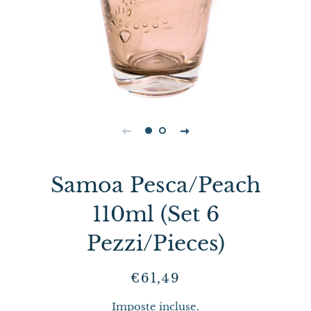
Samoa Pesca/Peach
110ml (Set 6
Pezzi/Pieces)
Prezzo
Prezzo
€61,49
di
scontato
Imposte incluse.
listino