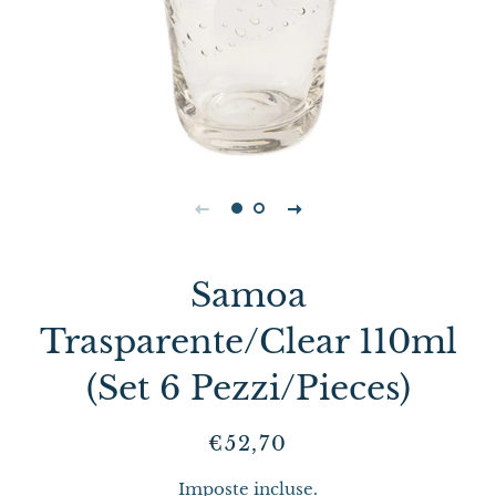
Samoa
Trasparente/Clear 110ml
(Set 6 Pezzi/Pieces)
Prezzo
Prezzo
€52,70
di
scontato
Imposte incluse.
listino