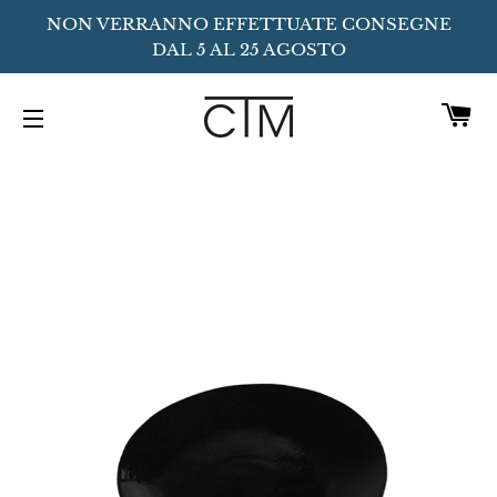
NON VERRANNO EFFETTUATE CONSEGNE
DAL 5 AL 25 AGOSTO
C
NAVIGAZIONE DEL SITO