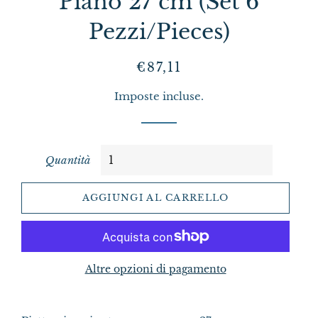
Piano 27 cm (Set 6
Pezzi/Pieces)
Prezzo
Prezzo
€87,11
di
scontato
Imposte incluse.
listino
Quantità
AGGIUNGI AL CARRELLO
Altre opzioni di pagamento